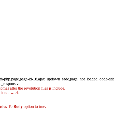
dth-php,page,page-id-18,ajax_updown_fade,page_not_loaded,,qode-titl
vc_responsive
mes after the revolution files js include.
 it not work.
ludes To Body
option to true.