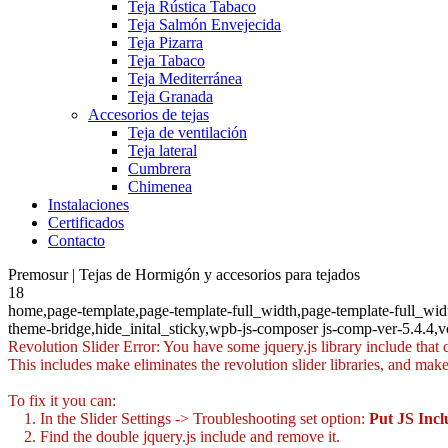
Teja Rústica Tabaco
Teja Salmón Envejecida
Teja Pizarra
Teja Tabaco
Teja Mediterránea
Teja Granada
Accesorios de tejas
Teja de ventilación
Teja lateral
Cumbrera
Chimenea
Instalaciones
Certificados
Contacto
Premosur | Tejas de Hormigón y accesorios para tejados
18
home,page-template,page-template-full_width,page-template-full_wi
theme-bridge,hide_inital_sticky,wpb-js-composer js-comp-ver-5.4.4,
Revolution Slider Error: You have some jquery.js library include that co
This includes make eliminates the revolution slider libraries, and make
To fix it you can:
1. In the Slider Settings -> Troubleshooting set option:
Put JS Inc
2. Find the double jquery.js include and remove it.