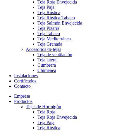
Teja Roja Envejecida
Teja Paja
Teja Rústica
Teja Rústica Tabaco
Teja Salmón Envejecida
Teja Pizarra
Teja Tabaco
Teja Mediterránea
Teja Granada
Accesorios de tejas
Teja de ventilación
Teja lateral
Cumbrera
Chimenea
Instalaciones
Certificados
Contacto
Empresa
Productos
Tejas de Hormigón
Teja Roja
Teja Roja Envejecida
Teja Paja
Teja Rústica